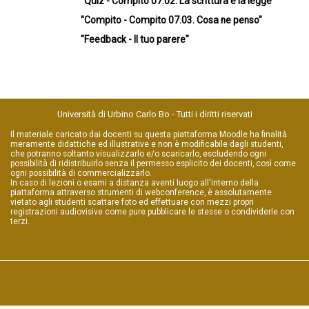
"Quiz - Compito 07.02. La scrittura e la legge"
"Compito - Compito 07.03. Cosa ne penso"
"Feedback - Il tuo parere"
Università di Urbino Carlo Bo - Tutti i diritti riservati
Il materiale caricato dai docenti su questa piattaforma Moodle ha finalità
meramente didattiche ed illustrative e non è modificabile dagli studenti,
che potranno soltanto visualizzarlo e/o scaricarlo, escludendo ogni
possibilità di ridistribuirlo senza il permesso esplicito dei docenti, così come
ogni possibilità di commercializzarlo.
In caso di lezioni o esami a distanza aventi luogo all'interno della
piattaforma attraverso strumenti di webconference, è assolutamente
vietato agli studenti scattare foto ed effettuare con mezzi propri
registrazioni audiovisive come pure pubblicare le stesse o condividerle con
terzi.