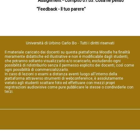
"Assignment - Compito 07.03. Cosa ne penso"
"Feedback - Il tuo parere"
Università di Urbino Carlo Bo - Tutti i diritti riservati
Il materiale caricato dai docenti su questa piattaforma Moodle ha finalità
meramente didattiche ed illustrative e non è modificabile dagli studenti,
che potranno soltanto visualizzarlo e/o scaricarlo, escludendo ogni
possibilità di ridistribuirlo senza il permesso esplicito dei docenti, così come
ogni possibilità di commercializzarlo.
In caso di lezioni o esami a distanza aventi luogo all'interno della
piattaforma attraverso strumenti di webconference, è assolutamente
vietato agli studenti scattare foto ed effettuare con mezzi propri
registrazioni audiovisive come pure pubblicare le stesse o condividerle con
terzi.